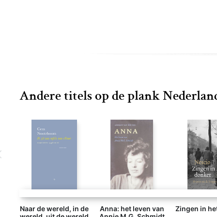
Andere titels op de plank Nederland
Naar de wereld, in de
Anna: het leven van
Zingen in he
wereld, uit de wereld
Annie M.G. Schmidt