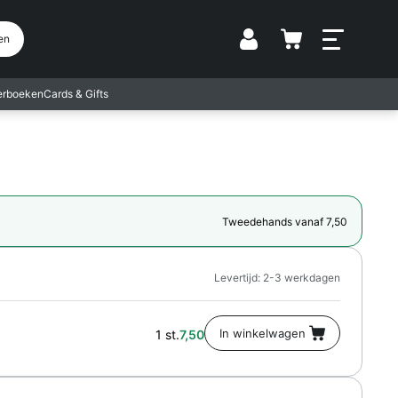
Vestiging
en
terboeken
Cards & Gifts
Tweedehands vanaf 7,50
Levertijd: 2-3 werkdagen
1 st.
7,50