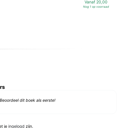
Vanaf
20,00
Nog 1 op voorraad
rs
Beoordeel dit boek als eerste!
et je
ingelogd
zijn.