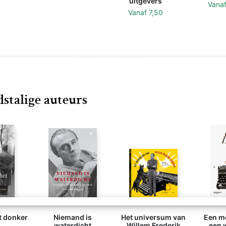
uitgevers
Vana
Vanaf
7,50
stalige auteurs
t donker
Niemand is
Het universum van
Een m
waterdicht
Willem Frederik
een 