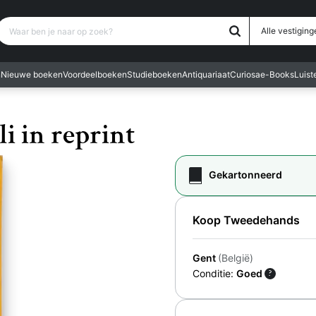
Waar ben je naar op zoek?
Alle vestiging
n
Nieuwe boeken
Voordeelboeken
Studieboeken
Antiquariaat
Curiosa
e-Books
Luis
i in reprint
Gekartonneerd
Koop Tweedehands
Gent
(België)
Conditie:
Goed
?