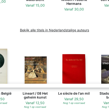
4,00
Hermans
Vanaf
15,00
Va
Vanaf
30,00
Bekijk alle titels in Nederlandstalige auteurs
 België
Lineart / 08 Het
Le siècle de l'an mil
Stads
geheim kunst
b
,50
Vanaf
29,50
Vanaf
12,50
Va
orraad
Nog 1 op voorraad
Nog 1 op voorraad
Nog 1