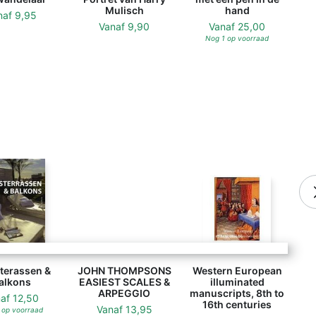
Mulisch
hand
naf
9,95
Vanaf
9,90
Vanaf
25,00
Nog 1 op voorraad
JOHN THOMPSONS EASIEST SCALES & ARPEGG
terassen &
JOHN THOMPSONS
Western European
alkons
EASIEST SCALES &
illuminated
ARPEGGIO
manuscripts, 8th to
naf
12,50
16th centuries
Vanaf
13,95
 op voorraad