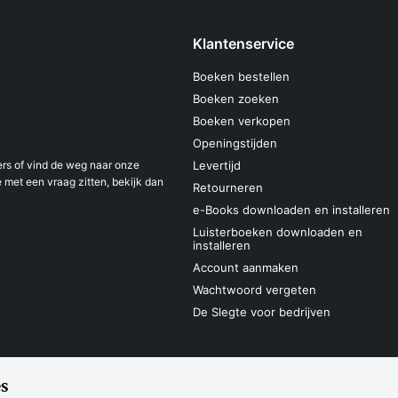
Klantenservice
Boeken bestellen
Boeken zoeken
Boeken verkopen
Openingstijden
s of vind de weg naar onze
Levertijd
 met een vraag zitten, bekijk dan
Retourneren
e-Books downloaden en installeren
Luisterboeken downloaden en
installeren
Account aanmaken
Wachtwoord vergeten
De Slegte voor bedrijven
s
Sitemap
Privacyverklaring
Cookieverk