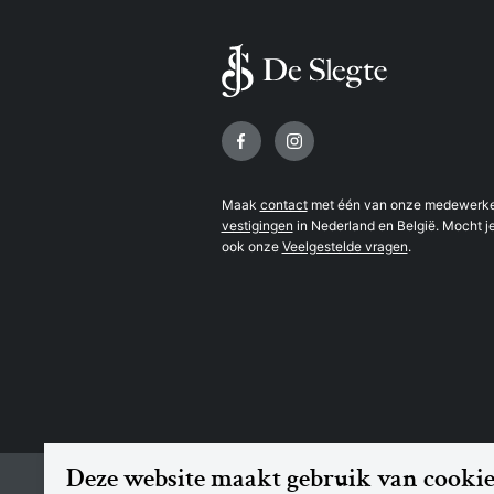
Volg ons op
Maak
contact
met één van onze medewerker
vestigingen
in Nederland en België. Mocht je
ook onze
Veelgestelde vragen
.
Deze website maakt gebruik van cookie
© 2026 Boekhandel De Slegte