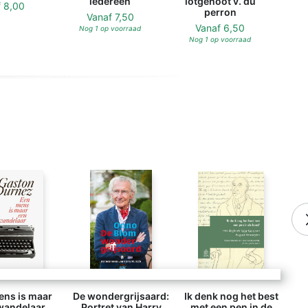
iedereen
lotgenoot v. du
f
8,00
perron
Vanaf
7,50
Vanaf
6,50
Nog 1 op voorraad
Nog 1 op voorraad
ens is maar
De wondergrijsaard:
Ik denk nog het best
wandelaar
Portret van Harry
met een pen in de