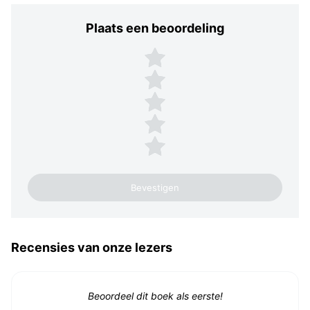
Plaats een beoordeling
Plaats een beoordeling
5 sterren
4 sterren
3 sterren
2 sterren
1 ster
Recensies van onze lezers
Beoordeel dit boek als eerste!