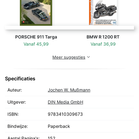
PORSCHE 911 Targa
BMW R 1200 RT
Vanaf
45,99
Vanaf
36,99
Meer suggesties
Specificaties
Auteur:
Jochen W. Mußmann
Uitgever:
DIN Media GmbH
ISBN:
9783410309673
Bindwijze:
Paperback
Aantal Pagina's:
152