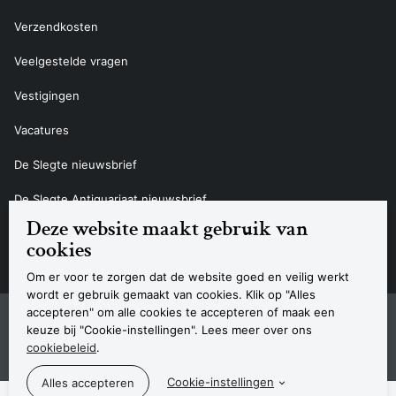
Verzendkosten
Veelgestelde vragen
Vestigingen
Vacatures
De Slegte nieuwsbrief
De Slegte Antiquariaat nieuwsbrief
Deze website maakt gebruik van
Contact
cookies
Om er voor te zorgen dat de website goed en veilig werkt
wordt er gebruik gemaakt van cookies. Klik op "Alles
accepteren" om alle cookies te accepteren of maak een
Sitemap
Privacyverklaring
Cookieverklaring
Algemene voorwaarden
Disclaimer
Contact
keuze bij "Cookie-instellingen". Lees meer over ons
Navigatie
cookiebeleid
.
© 2026 Boekhandel De Slegte
Cookie-instellingen