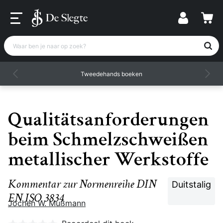
Waar ben je naar op zoek?
Tweedehands boeken
Qualitätsanforderungen
beim Schmelzschweißen
metallischer Werkstoffe
Kommentar zur Normenreihe DIN
Duitstalig
EN ISO 3834
Jochen W. Mußmann