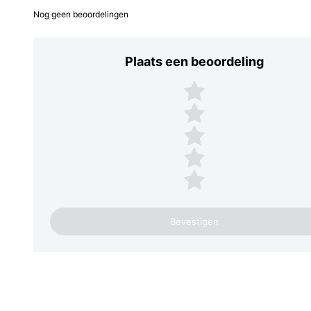
Nog geen beoordelingen
Plaats een beoordeling
Plaats een beoordeling
5 sterren
4 sterren
3 sterren
2 sterren
1 ster