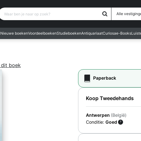
Waar ben je naar op zoek?
Alle vestiging
n
Nieuwe boeken
Voordeelboeken
Studieboeken
Antiquariaat
Curiosa
e-Books
Luis
n
 dit boek
Paperback
Koop Tweedehands
Antwerpen
(België)
Conditie:
Goed
?