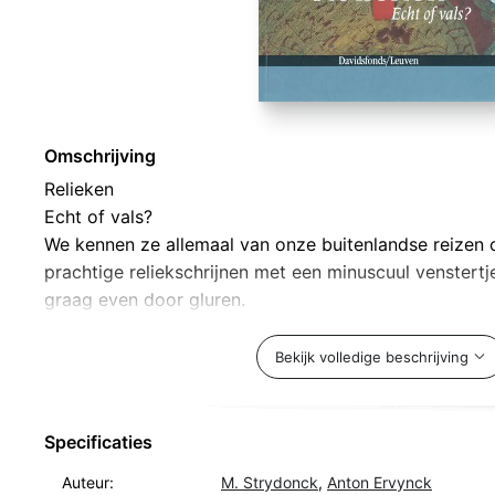
Omschrijving
Relieken
Echt of vals?
We kennen ze allemaal van onze buitenlandse reizen 
prachtige reliekschrijnen met een minuscuul venstert
graag even door gluren.
Bevatten de schrijnen wel degelijk de overblijfselen v
brandt op ieders lippen. De auteurs, wetenschappers v
Bekijk volledige beschrijving
Mark Van Strydonck, Anton Ervynck, Marit Vandenbr
gaan de uitdaging aan. Ze openen reliekschrijnen en
inhoud. Stukken bot, doeken en versierde gewaden, st
Specificaties
worden gedateerd en onderzocht op alle mogelijke sp
Auteur:
M. Strydonck
,
Anton Ervynck
wetenschappelijke methodes. De resultaten vergelijke