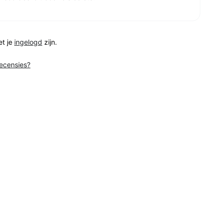
et je
ingelogd
zijn.
recensies?