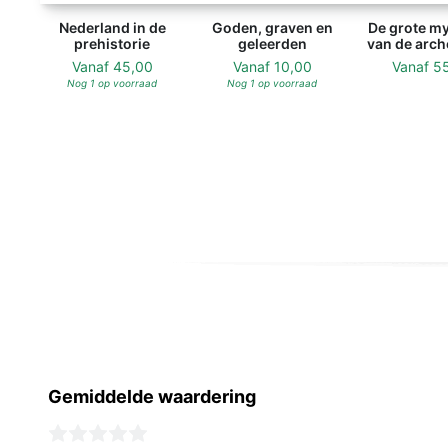
Nederland in de
Goden, graven en
De grote my
prehistorie
geleerden
van de arch
Vanaf
45,00
Vanaf
10,00
Vanaf
5
Nog 1 op voorraad
Nog 1 op voorraad
Gemiddelde waardering