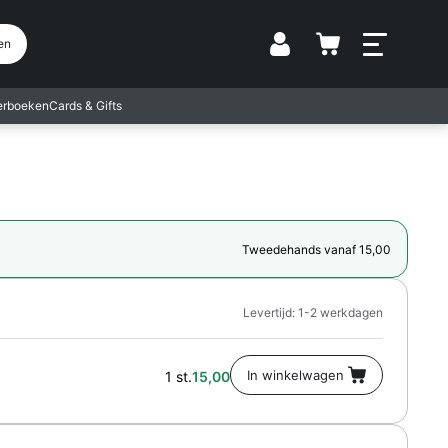
Vestiging
en
terboeken
Cards & Gifts
Tweedehands vanaf 15,00
Levertijd: 1-2 werkdagen
1 st.
15,00