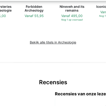
steries
Forbidden
Nineveh and its
Iconi
eologie
Archeology
remains
Va
5,00
Vanaf
55,95
Vanaf
495,00
Nog 1
Nog 1 op voorraad
Bekijk alle titels in Archeologie
Recensies
Recensies van onze leze