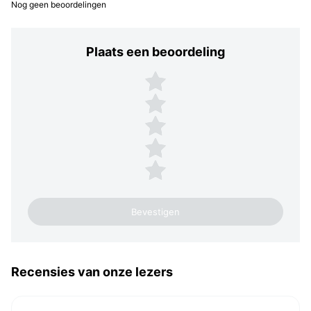
Nog geen beoordelingen
Plaats een beoordeling
Plaats een beoordeling
5 sterren
4 sterren
3 sterren
2 sterren
1 ster
Recensies van onze lezers