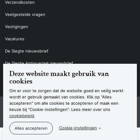
Verzendkosten
Veelgestelde vragen
Vestigingen
Vacatures
De Slegte nieuwsbrief
De Slegte Antiquariaat nieuwsbrief
Deze website maakt gebruik van
Contact
cookies
Om er voor te zorgen dat de website goed en veilig werkt
wordt er gebruik gemaakt van cookies. Klik op "Alles
accepteren" om alle cookies te accepteren of maak een
Sitemap
Privacyverklaring
Cookieverklaring
Algemene voorwaarden
Disclaimer
Contact
keuze bij "Cookie-instellingen". Lees meer over ons
Navigatie
cookiebeleid
.
© 2026 Boekhandel De Slegte
Cookie-instellingen