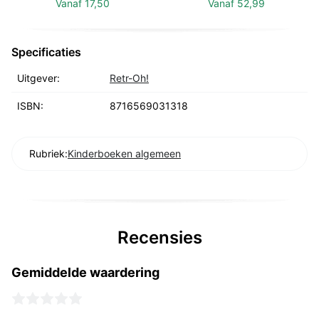
Vanaf
17,50
Vanaf
52,99
Specificaties
Uitgever:
Retr-Oh!
ISBN:
8716569031318
Rubriek:
Kinderboeken algemeen
Recensies
Gemiddelde waardering