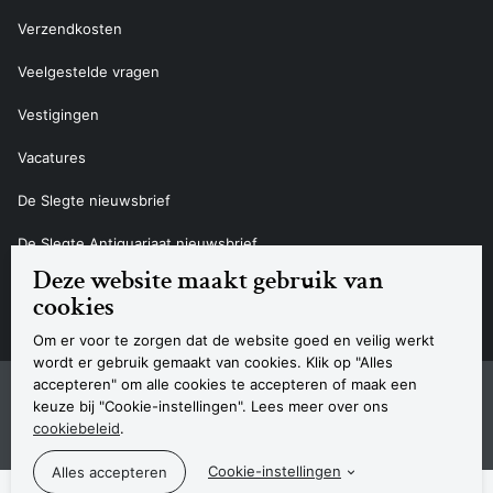
Verzendkosten
Veelgestelde vragen
Vestigingen
Vacatures
De Slegte nieuwsbrief
De Slegte Antiquariaat nieuwsbrief
Deze website maakt gebruik van
Contact
cookies
Om er voor te zorgen dat de website goed en veilig werkt
wordt er gebruik gemaakt van cookies. Klik op "Alles
accepteren" om alle cookies te accepteren of maak een
Sitemap
Privacyverklaring
Cookieverklaring
Algemene voorwaarden
Disclaimer
Contact
keuze bij "Cookie-instellingen". Lees meer over ons
Navigatie
cookiebeleid
.
© 2026 Boekhandel De Slegte
Cookie-instellingen