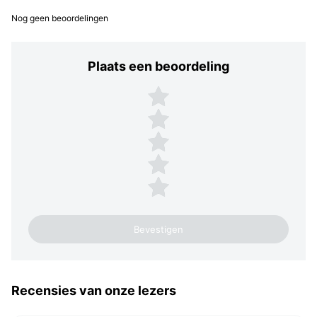
Nog geen beoordelingen
Plaats een beoordeling
Plaats een beoordeling
5 sterren
4 sterren
3 sterren
2 sterren
1 ster
Recensies van onze lezers