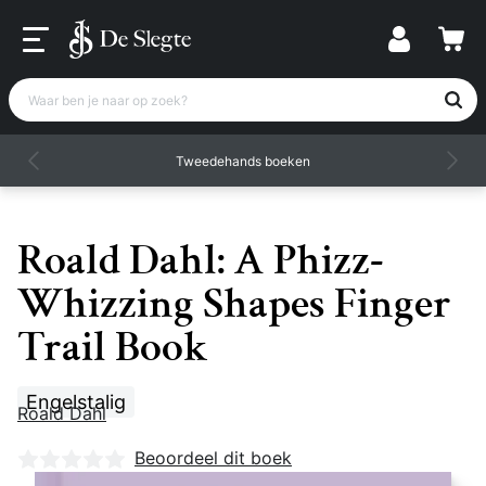
Waar ben je naar op zoek?
Tweedehands boeken
Roald Dahl: A Phizz-
Whizzing Shapes Finger
Trail Book
Engelstalig
Roald Dahl
Nog geen beoordelingen
Beoordeel dit boek