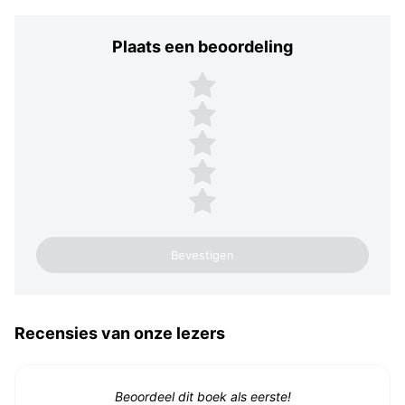
Plaats een beoordeling
Plaats een beoordeling
5 sterren
4 sterren
3 sterren
2 sterren
1 ster
Recensies van onze lezers
Beoordeel dit boek als eerste!