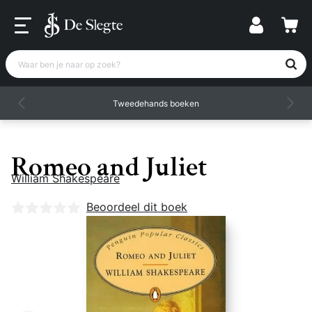
Waar ben je naar op zoek?
Tweedehands boeken
Romeo and Juliet
William Shakespeare
Nog geen beoordelingen
Beoordeel dit boek