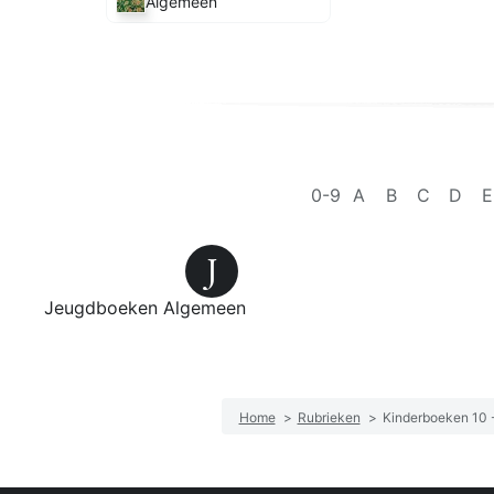
Algemeen
0-9
A
B
C
D
E
J
Jeugdboeken Algemeen
Home
>
Rubrieken
>
Kinderboeken 10 -