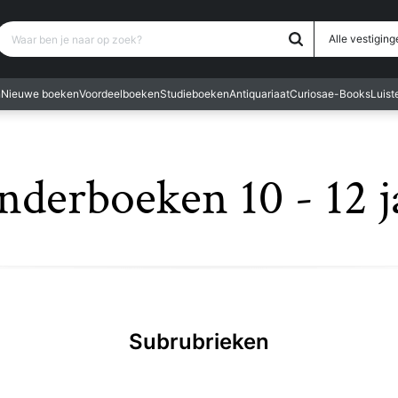
Waar ben je naar op zoek?
Alle vestiging
n
Nieuwe boeken
Voordeelboeken
Studieboeken
Antiquariaat
Curiosa
e-Books
Luis
nderboeken 10 - 12 j
Subrubrieken