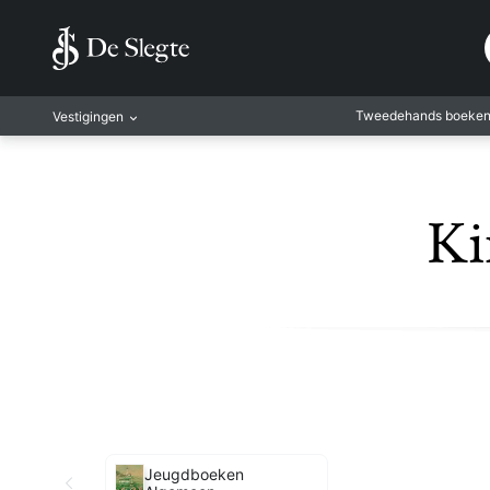
Tweedehands boeke
Vestigingen
Amsterdam
Rotterdam
Ki
Leiden
Antwerpen
Antwerpen-Kapel
Gent
Leuven
Mechelen
Jeugdboeken