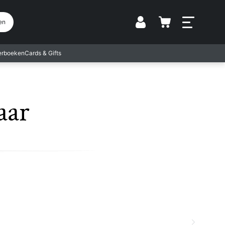
Vestiging
en
terboeken
Cards & Gifts
aar