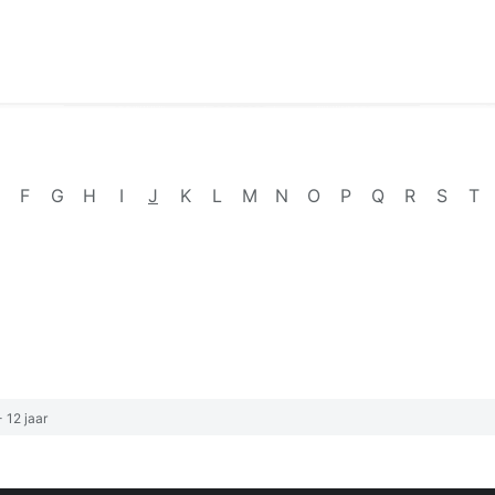
F
G
H
I
J
K
L
M
N
O
P
Q
R
S
T
 12 jaar