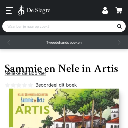
Waar ben je naar op zoek?
Tweedehands boeken
Sammie en Nele in Artis
Nelleke de Boorder
Nog geen beoordelingen
Beoordeel dit boek