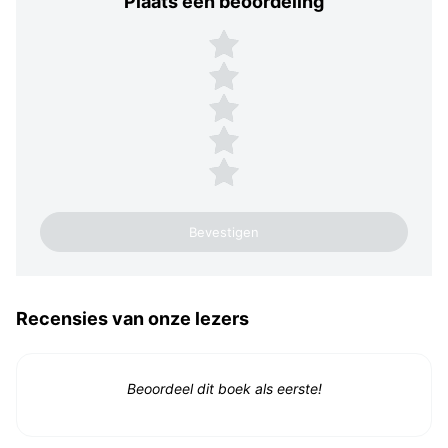
Plaats een beoordeling
Plaats een beoordeling
5 sterren
4 sterren
3 sterren
2 sterren
1 ster
Recensies van onze lezers
Beoordeel dit boek als eerste!