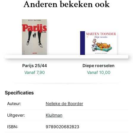
Anderen bekeken ook
gracht.
Sammie op nummer zeven en Nele op nummer acht.
Rechts is het huis van Nele en links de boot van Sam.
De straat ertussenin is de leukste van Amsterdam.
Parijs 25/44
Diepe roerselen
Vanaf
7,90
Vanaf
10,00
Specificaties
Auteur:
Nelleke de Boorder
Uitgever:
Kluitman
ISBN:
9789020682823