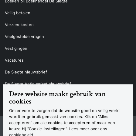
Boeken bij Boekhandel De Slegte
Veilig betalen
Verzendkosten
Veelgestelde vragen
Vestigingen
Vacatures
De Slegte nieuwsbrief
De Slegte Antiquariaat nieuwsbrief
Deze website maakt gebruik van
Contact
cookies
Om er voor te zorgen dat de website goed en veilig werkt
wordt er gebruik gemaakt van cookies. Klik op "Alles
accepteren" om alle cookies te accepteren of maak een
Sitemap
Privacyverklaring
Cookieverklaring
Algemene voorwaarden
Disclaimer
Contact
keuze bij "Cookie-instellingen". Lees meer over ons
Navigatie
cookiebeleid
.