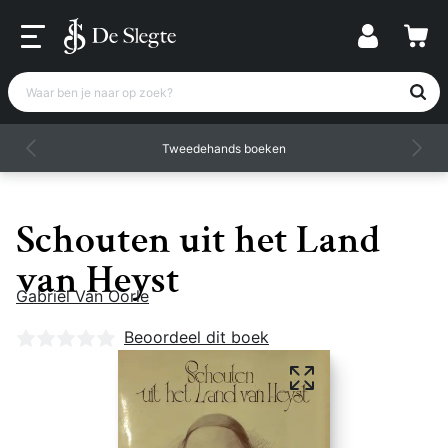
Waar ben je naar op zoek?
Tweedehands boeken
Schouten uit het Land
van Heyst
Gabriël Van Oorle
Nog geen beoordelingen
Beoordeel dit boek