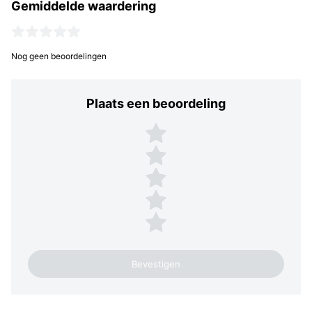
Gemiddelde waardering
Nog geen beoordelingen
Plaats een beoordeling
Plaats een beoordeling
5 sterren
4 sterren
3 sterren
2 sterren
1 ster