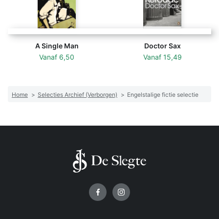
A Single Man
Doctor Sax
Vanaf
6,50
Vanaf
15,49
Home
>
Selecties Archief (Verborgen)
>
Engelstalige fictie selectie
Volg ons op