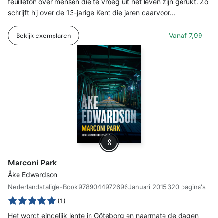
feuilleton over mensen die te vroeg uit het leven zijn gerukt. Zo
schrijft hij over de 13-jarige Kent die jaren daarvoor...
Vanaf
7,99
Bekijk exemplaren
8
Marconi Park
Åke Edwardson
Nederlandstalig
e-Book
9789044972696
Januari 2015
320 pagina's
(1)
Het wordt eindelijk lente in Göteborg en naarmate de dagen