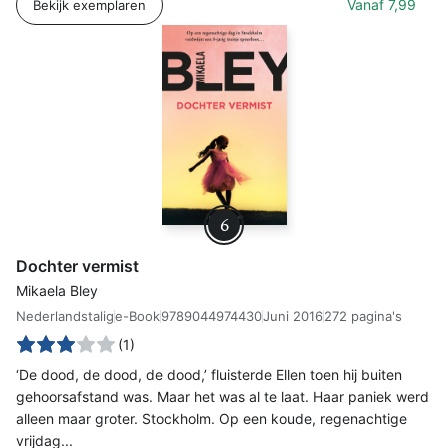
Vanaf
7,99
Bekijk exemplaren
6
Dochter vermist
Mikaela Bley
Nederlandstalig
e-Book
9789044974430
Juni 2016
272 pagina's
(1)
‘De dood, de dood, de dood,’ fluisterde Ellen toen hij buiten
gehoorsafstand was. Maar het was al te laat. Haar paniek werd
alleen maar groter. Stockholm. Op een koude, regenachtige
vrijdag...