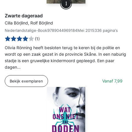
1
Zwarte dageraad
Cilla Börjlind, Rolf Börjlind
Nederlandstalig
e-Book
9789044969184
Mei 2015
336 pagina's
(1)
Olivia Rönning heeft besloten terug te keren bij de politie en
wordt op een zaak gezet in de provincie Skåne. In een naburig
stadje is een gruwelijke kindermoord gepleegd. Een paar
dagen...
Vanaf
7,99
Bekijk exemplaren