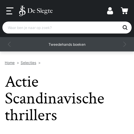
Waar ben je naar op zoek?
Tweedehands boeken
Home
>
Selecties
>
Actie
Scandinavische
thrillers