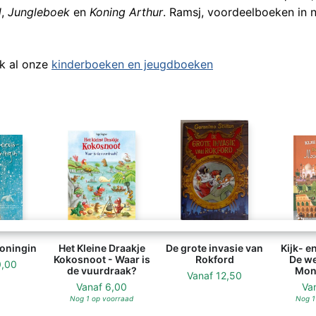
d
,
Jungleboek
en
Koning Arthur
. Ramsj, voordeelboeken in 
jk al onze
kinderboeken en jeugdboeken
oningin
Het Kleine Draakje
De grote invasie van
Kijk- e
Kokosnoot - Waar is
Rokford
De we
0,00
de vuurdraak?
Mon
Vanaf
12,50
Vanaf
6,00
Va
Nog 1 op voorraad
Nog 1