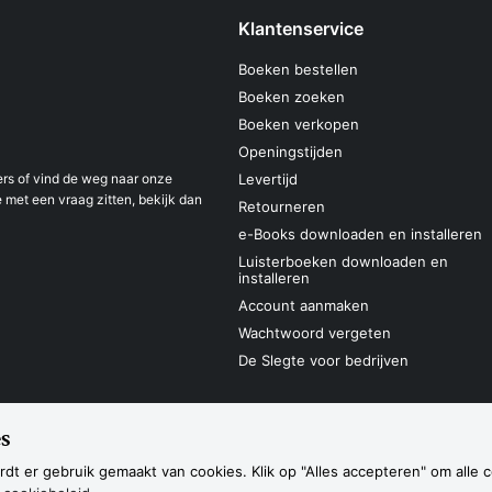
Klantenservice
Boeken bestellen
Boeken zoeken
Boeken verkopen
Openingstijden
s of vind de weg naar onze
Levertijd
 met een vraag zitten, bekijk dan
Retourneren
e-Books downloaden en installeren
Luisterboeken downloaden en
installeren
Account aanmaken
Wachtwoord vergeten
De Slegte voor bedrijven
s
Sitemap
Privacyverklaring
Cookieverk
dt er gebruik gemaakt van cookies. Klik op "Alles accepteren" om alle 
Navigatie