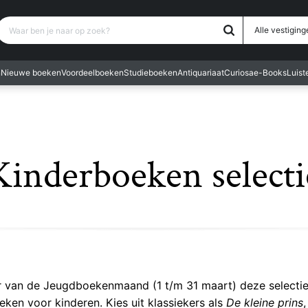
Waar ben je naar op zoek?
Alle vestiging
n
Nieuwe boeken
Voordeelboeken
Studieboeken
Antiquariaat
Curiosa
e-Books
Luis
Kinderboeken selecti
er van de Jeugdboekenmaand (1 t/m 31 maart) deze selecti
ken voor kinderen. Kies uit klassiekers als
De kleine prins