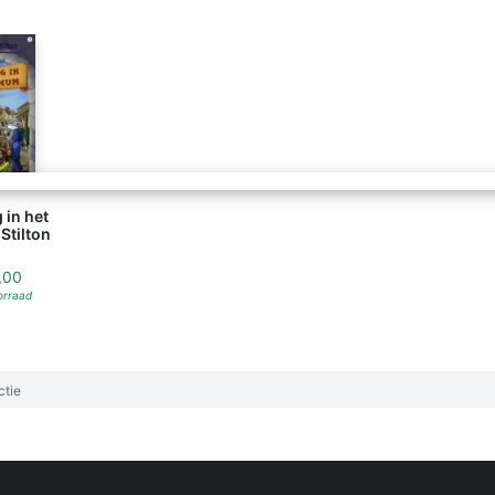
 in het
Stilton
,00
orraad
ctie