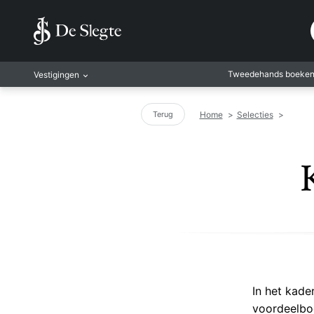
Tweedehands boeke
Vestigingen
Amsterdam
Home
>
Selecties
>
Terug
Rotterdam
Leiden
Antwerpen
Antwerpen-Kapel
Gent
Leuven
Mechelen
In het kad
voordeelboe