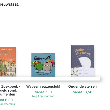
nieuwstaat.
n Zoekboek -
Wat een reuzenslok!
Onder de sterren
reld rond:
Vanaf
7,00
Vanaf
13,50
umenten
Nog 1 op voorraad
naf
6,00
 op voorraad