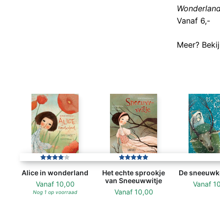
Wonderlan
Vanaf 6,-
Meer? Beki
Alice in wonderland
Het echte sprookje
De sneeuwk
van Sneeuwwitje
Vanaf
10,00
Vanaf
1
Vanaf
10,00
Nog 1 op voorraad