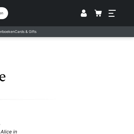
Vestiging
en
terboeken
Cards & Gifts
e
e
,
Alice in