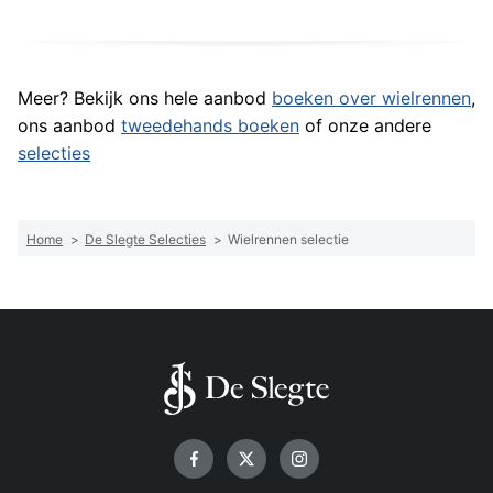
Meer? Bekijk ons hele aanbod
boeken over wielrennen
,
ons aanbod
tweedehands boeken
of onze andere
selecties
Home
>
De Slegte Selecties
>
Wielrennen selectie
Volg ons op