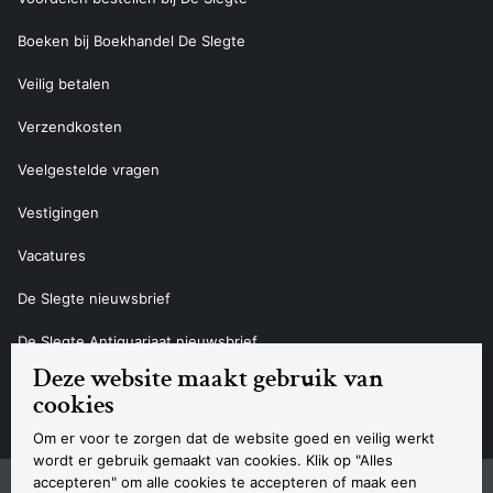
Boeken bij Boekhandel De Slegte
Veilig betalen
Verzendkosten
Veelgestelde vragen
Vestigingen
Vacatures
De Slegte nieuwsbrief
De Slegte Antiquariaat nieuwsbrief
Deze website maakt gebruik van
Contact
cookies
Om er voor te zorgen dat de website goed en veilig werkt
wordt er gebruik gemaakt van cookies. Klik op "Alles
accepteren" om alle cookies te accepteren of maak een
Sitemap
Privacyverklaring
Cookieverklaring
Algemene voorwaarden
Disclaimer