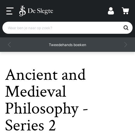
Waar ben je naar op zoek?
Tweedehands boeken
Ancient and
Medieval
Philosophy -
Series 2