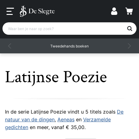
Waar ben je naar op zoek?
Tweedehands boeken
Latijnse Poezie
In de serie Latijnse Poezie vindt u 5 titels zoals
De
natuur van de dingen
,
Aeneas
en
Verzamelde
gedichten
en meer, vanaf € 35,00.