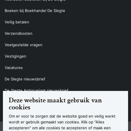
Boeken bij Boekhandel De Slegte
Veilig betalen
Verzendkosten
Veelgestelde vragen
Vestigingen
Vacatures
De Slegte nieuwsbrief
De Slegte Antiquariaat nieuwsbrief
Deze website maakt gebruik van
Contact
cookies
Om er voor te zorgen dat de website goed en veilig werkt
wordt er gebruik gemaakt van cookies. Klik op "Alles
accepteren" om alle cookies te accepteren of maak een
Sitemap
Privacyverklaring
Cookieverklaring
Algemene voorwaarden
Disclaimer