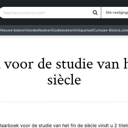
Waar ben je naar op zoek?
Alle vestiging
n
Nieuwe boeken
Voordeelboeken
Studieboeken
Antiquariaat
Curiosa
e-Books
Luis
 voor de studie van h
siècle
Jaarboek voor de studie van het fin de siècle vindt u 2 titel