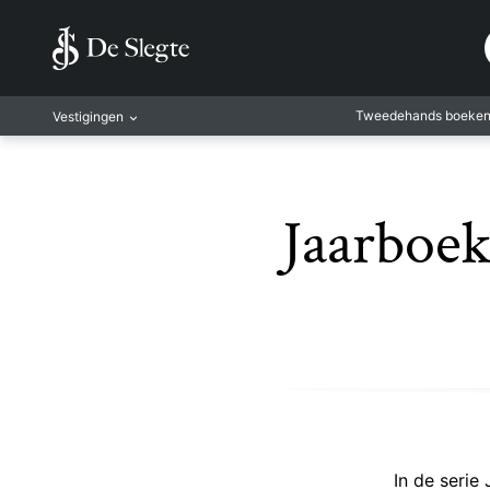
Tweedehands boeke
Vestigingen
Amsterdam
Rotterdam
Jaarboek
Leiden
Antwerpen
Antwerpen-Kapel
Gent
Leuven
Mechelen
In de serie 