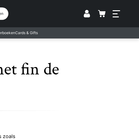
Vestiging
en
terboeken
Cards & Gifts
et fin de
s zoals