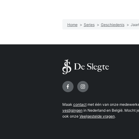
Home
>
Series
>
Geschiedenis
>
Jaar
Volg ons op
Maak
contact
met één van onze medewerker
vestigingen
in Nederland en België. Mocht je
ook onze
Veelgestelde vragen
.