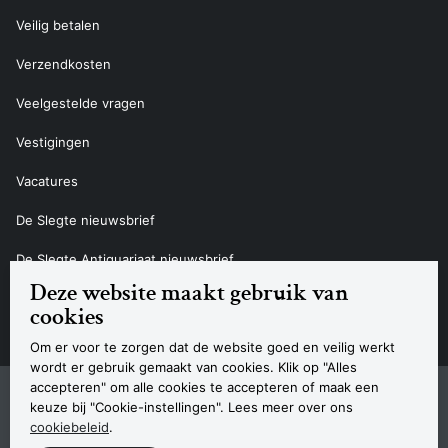
Veilig betalen
Verzendkosten
Veelgestelde vragen
Vestigingen
Vacatures
De Slegte nieuwsbrief
De Slegte Antiquariaat nieuwsbrief
Deze website maakt gebruik van
Contact
cookies
Om er voor te zorgen dat de website goed en veilig werkt
wordt er gebruik gemaakt van cookies. Klik op "Alles
accepteren" om alle cookies te accepteren of maak een
Sitemap
Privacyverklaring
Cookieverklaring
Algemene voorwaarden
Disclaimer
Contact
keuze bij "Cookie-instellingen". Lees meer over ons
Navigatie
cookiebeleid
.
© 2026 Boekhandel De Slegte