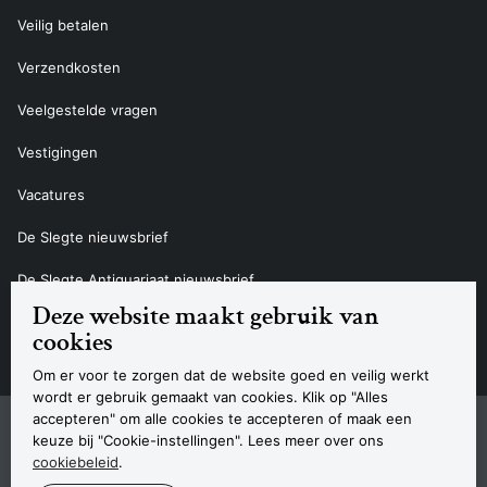
Veilig betalen
Verzendkosten
Veelgestelde vragen
Vestigingen
Vacatures
De Slegte nieuwsbrief
De Slegte Antiquariaat nieuwsbrief
Deze website maakt gebruik van
Contact
cookies
Om er voor te zorgen dat de website goed en veilig werkt
wordt er gebruik gemaakt van cookies. Klik op "Alles
accepteren" om alle cookies te accepteren of maak een
Sitemap
Privacyverklaring
Cookieverklaring
Algemene voorwaarden
Disclaimer
Contact
keuze bij "Cookie-instellingen". Lees meer over ons
Navigatie
cookiebeleid
.
© 2026 Boekhandel De Slegte