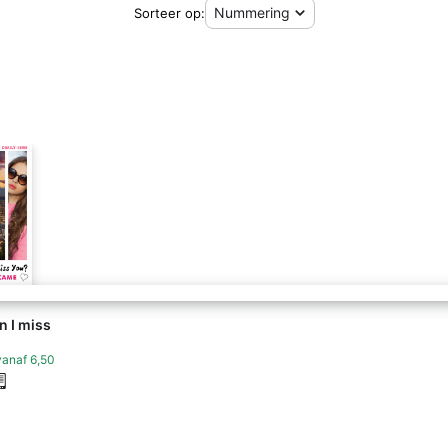
Sorteer op:
n I miss
?
vanaf
6,50