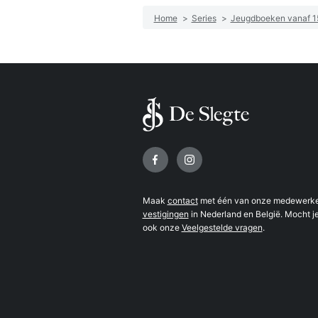
Home
>
Series
>
Jeugdboeken vanaf 15
Volg ons op
Maak
contact
met één van onze medewerker
vestigingen
in Nederland en België. Mocht je
ook onze
Veelgestelde vragen
.