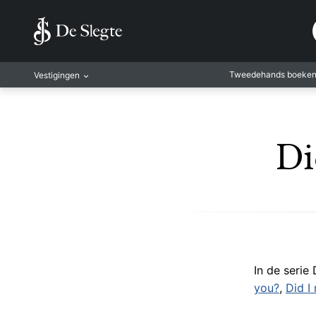
Tweedehands boeke
Vestigingen
Amsterdam
Rotterdam
Di
Leiden
Antwerpen
Antwerpen-Kapel
Gent
Leuven
Mechelen
In de serie 
you?
,
Did I