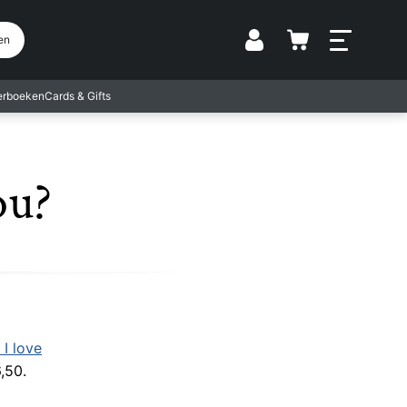
Vestiging
en
terboeken
Cards & Gifts
ou?
 I love
,50.