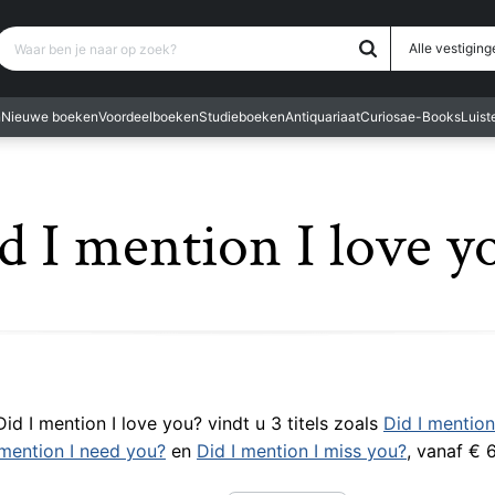
Waar ben je naar op zoek?
Alle vestiging
n
Nieuwe boeken
Voordeelboeken
Studieboeken
Antiquariaat
Curiosa
e-Books
Luis
d I mention I love y
Did I mention I love you? vindt u 3 titels zoals
Did I mention
 mention I need you?
en
Did I mention I miss you?
, vanaf € 6