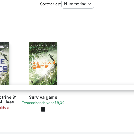
Sorteer op:
(ISBN 9789021400068)
ctrine 3:
Survivalgame
f Lives
Tweedehands
vanaf
8,00
hikbaar