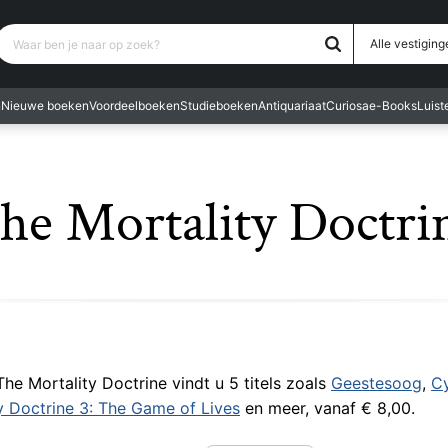
Waar ben je naar op zoek?
Alle vestiging
n
Nieuwe boeken
Voordeelboeken
Studieboeken
Antiquariaat
Curiosa
e-Books
Luis
he Mortality Doctri
 The Mortality Doctrine vindt u 5 titels zoals
Geestesoog
,
Cy
y Doctrine 3: The Game of Lives
en meer, vanaf € 8,00.