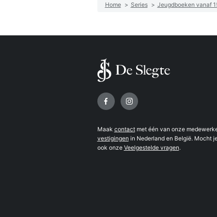
Home
>
Series
>
Jeugdboeken vanaf 15
Volg ons op
Maak
contact
met één van onze medewerker
vestigingen
in Nederland en België. Mocht je
ook onze
Veelgestelde vragen
.