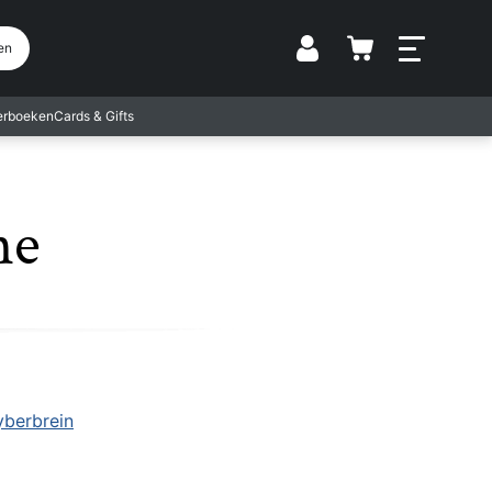
Vestiging
en
terboeken
Cards & Gifts
ne
berbrein