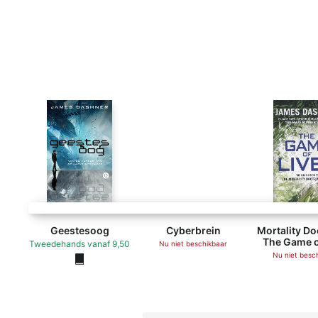
Cyberbrein - James Dashner 
Geestesoog
Cyberbrein
Mortality Do
The Game o
Tweedehands
vanaf
9,50
Nu niet beschikbaar
Nu niet besc