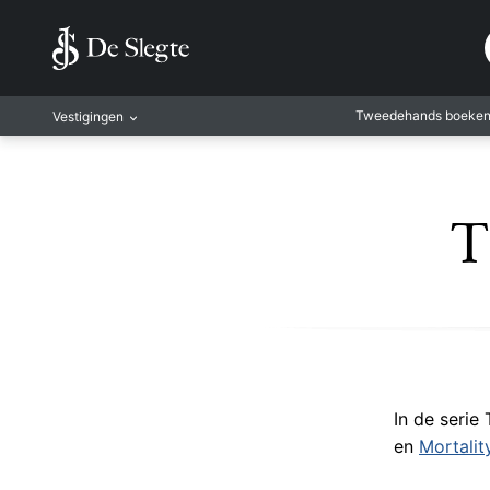
Tweedehands boeke
Vestigingen
Amsterdam
Rotterdam
T
Leiden
Antwerpen
Antwerpen-Kapel
Gent
Leuven
Mechelen
In de serie
en
Mortalit