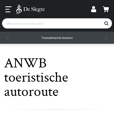
Waar ben je naar op zoek?
Tweedehands boeken
ANWB
toeristische
autoroute