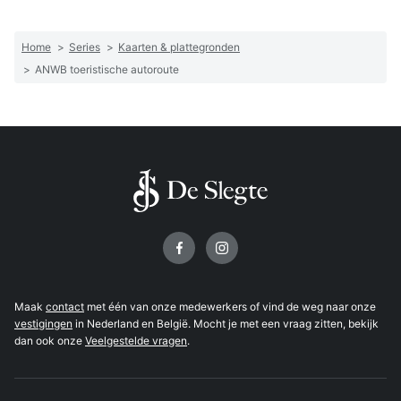
Home
>
Series
>
Kaarten & plattegronden
>
ANWB toeristische autoroute
Volg ons op
Maak
contact
met één van onze medewerkers of vind de weg naar onze
vestigingen
in Nederland en België. Mocht je met een vraag zitten, bekijk
dan ook onze
Veelgestelde vragen
.