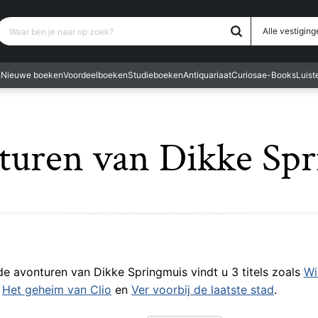
Waar ben je naar op zoek?
Alle vestiging
n
Nieuwe boeken
Voordeelboeken
Studieboeken
Antiquariaat
Curiosa
e-Books
Luis
turen van Dikke Sp
 de avonturen van Dikke Springmuis vindt u 3 titels zoals
Wi
,
Het geheim van Clio
en
Ver voorbij de laatste stad
.