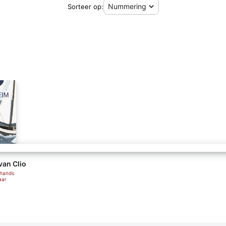
Sorteer op:
van Clio
ehands
aar