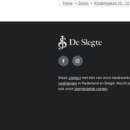
Home
>
Series
>
Kinderboeken 10 - 12 
Volg ons op
Maak
contact
met één van onze medewerker
vestigingen
in Nederland en België. Mocht je
ook onze
Veelgestelde vragen
.