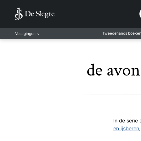
Tweedehands boeke
Vestigingen
Amsterdam
Rotterdam
de avon
Leiden
Antwerpen
Antwerpen-Kapel
Gent
Leuven
Mechelen
In de serie
en ijsberen