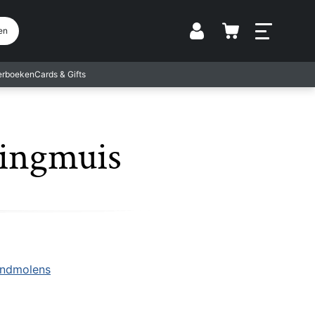
Vestiging
en
terboeken
Cards & Gifts
ringmuis
ndmolens