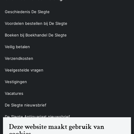
Geschiedenis De Slegte
Voordelen bestellen bij De Slegte
Boeken bij Boekhandel De Slegte
Veilig betalen
Verzendkosten
Veelgestelde vragen
Vestigingen
Vacatures
De Slegte nieuwsbrief
De Slegte Antiquariaat nieuwsbrief
Deze website maakt gebruik van
Contact