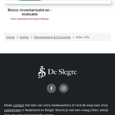
Risico-inventarisatie en -
evaluatie
Niet tweedehands beschikbaar
Home
>
Series
>
Management & Economie
>
Arbo-info
Volg ons op
Maak
contact
met één van onze medewerkers of vind de weg naar onze
vestigingen
in Nederland en België. Mocht je met een vraag zitten, bekijk
dan ook onze
Veelgestelde vragen
.