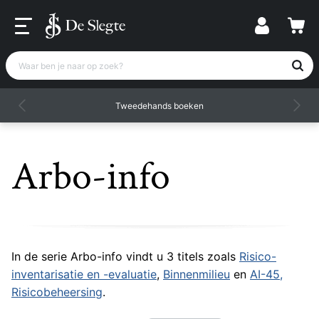
Waar ben je naar op zoek?
Tweedehands boeken
Arbo-info
In de serie Arbo-info vindt u 3 titels zoals
Risico-
inventarisatie en -evaluatie
,
Binnenmilieu
en
AI-45,
Risicobeheersing
.