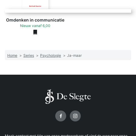
Omdenken in communicatie
Nieuw
vanaf
6,00
Home
>
Series
>
Psychologie
>
Ja-maar
Volg ons op
Maak
contact
met één van onze medewerkers of vind de weg naar onze