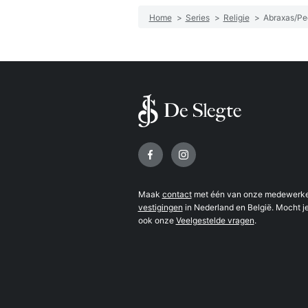
Home
>
Series
>
Religie
>
Abraxas/Pe
Volg ons op
Maak
contact
met één van onze medewerker
vestigingen
in Nederland en België. Mocht je
ook onze
Veelgestelde vragen
.