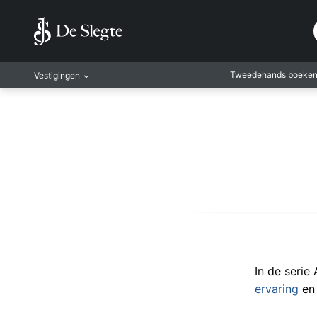
Tweedehands boeke
Vestigingen
Amsterdam
Rotterdam
Leiden
Antwerpen
Antwerpen-Kapel
Gent
Leuven
Mechelen
In de serie
ervaring
e