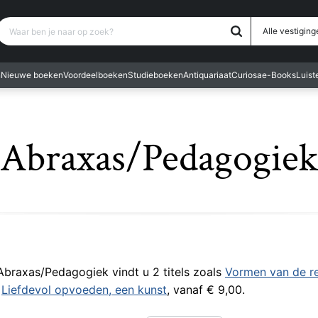
Waar ben je naar op zoek?
Alle vestiging
n
Nieuwe boeken
Voordeelboeken
Studieboeken
Antiquariaat
Curiosa
e-Books
Luis
Abraxas/Pedagogiek
 Abraxas/Pedagogiek vindt u 2 titels zoals
Vormen van de re
n
Liefdevol opvoeden, een kunst
, vanaf € 9,00.