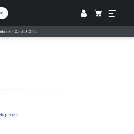
Vestiging
en
terboeken
Cards & Gifts
ligieuze