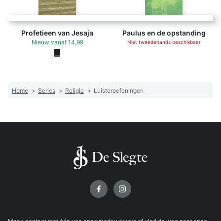
Profetieen van Jesaja
Paulus en de opstanding
Nieuw
vanaf
14,99
Niet tweedehands beschikbaar
Home
>
Series
>
Religie
>
Luisteroefeningen
Volg ons op