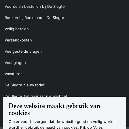
Voordelen bestellen bij De Slegte
Boeken bij Boekhandel De Slegte
Veilig betalen
Verzendkosten
Veelgestelde vragen
Vestigingen
Vacatures
De Slegte nieuwsbrief
De Slegte Antiquariaat nieuwsbrief
Deze website maakt gebruik van
Contact
cookies
Om er voor te zorgen dat de website goed en veilig werkt
wordt er gebruik gemaakt van cookies. Klik op "Alles