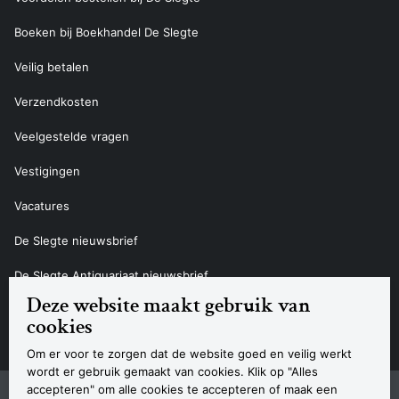
Boeken bij Boekhandel De Slegte
Veilig betalen
Verzendkosten
Veelgestelde vragen
Vestigingen
Vacatures
De Slegte nieuwsbrief
De Slegte Antiquariaat nieuwsbrief
Deze website maakt gebruik van
Contact
cookies
Om er voor te zorgen dat de website goed en veilig werkt
wordt er gebruik gemaakt van cookies. Klik op "Alles
accepteren" om alle cookies te accepteren of maak een
Sitemap
Privacyverklaring
Cookieverklaring
Algemene voorwaarden
Disclaimer