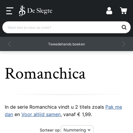
Waar ben je naar op zoek?
Tweedehands boeken
Romanchica
In de serie Romanchica vindt u 2 titels zoals
Pak me
dan
en
Voor altijd samen
, vanaf € 1,99.
Sorteer op: