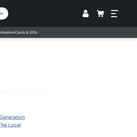
Vestiging
en
terboeken
Cards & Gifts
Generation
The Local