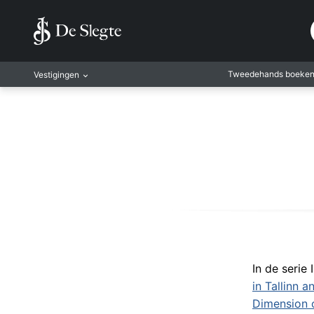
Tweedehands boeke
Vestigingen
Amsterdam
Rotterdam
Leiden
Antwerpen
Antwerpen-Kapel
Gent
Leuven
Mechelen
In de serie
in Tallinn 
Dimension 