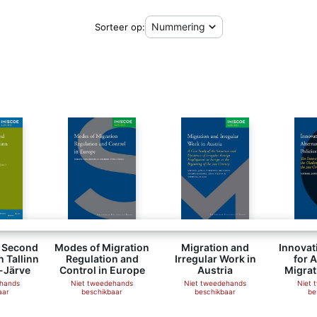
Sorteer op:
 Second
Modes of Migration
Migration and
Innovat
n Tallinn
Regulation and
Irregular Work in
for A
-Järve
Control in Europe
Austria
Migrat
ehands
Niet tweedehands
Niet tweedehands
Niet 
aar
beschikbaar
beschikbaar
be