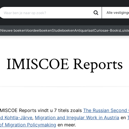
Waar ben je naar op zoek?
Alle vestiging
n
Nieuwe boeken
Voordeelboeken
Studieboeken
Antiquariaat
Curiosa
e-Books
Luis
IMISCOE Reports
 IMISCOE Reports vindt u 7 titels zoals
The Russian Second 
and Kohtla-Järve
,
Migration and Irregular Work in Austria
en
of Migration Policymaking
en meer.