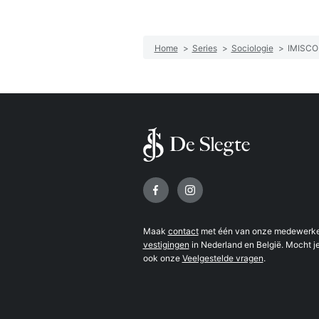
Home
>
Series
>
Sociologie
>
IMISCO
Volg ons op
Maak
contact
met één van onze medewerker
vestigingen
in Nederland en België. Mocht je
ook onze
Veelgestelde vragen
.