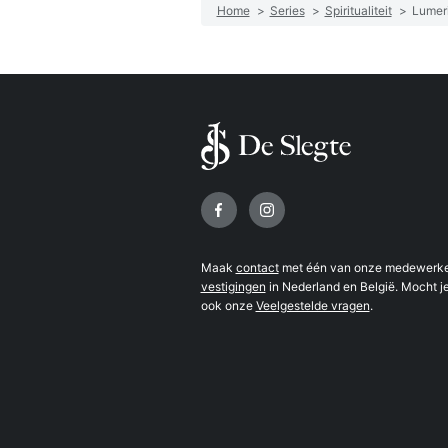
Home
>
Series
>
Spiritualiteit
>
Lumeri
Volg ons op
Maak
contact
met één van onze medewerker
vestigingen
in Nederland en België. Mocht je
ook onze
Veelgestelde vragen
.