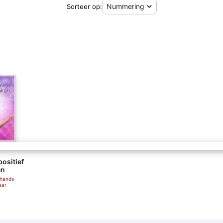
Sorteer op:
positief
en
ehands
aar