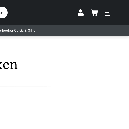
Vestiging
en
terboeken
Cards & Gifts
ken