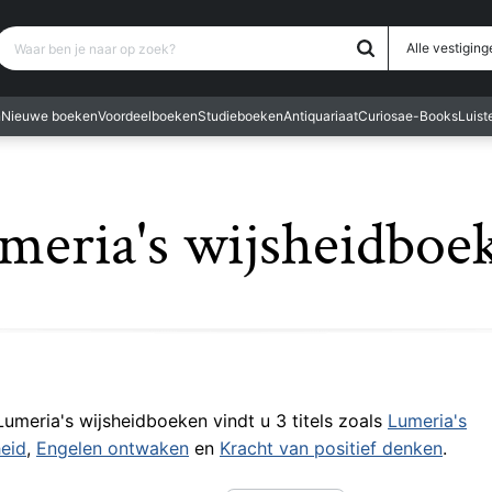
Waar ben je naar op zoek?
Alle vestiging
n
Nieuwe boeken
Voordeelboeken
Studieboeken
Antiquariaat
Curiosa
e-Books
Luis
meria's wijsheidboe
 Lumeria's wijsheidboeken vindt u 3 titels zoals
Lumeria's
eid
,
Engelen ontwaken
en
Kracht van positief denken
.