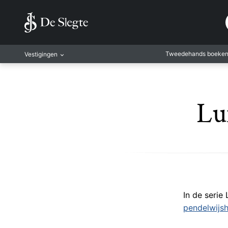
Tweedehands boeke
Vestigingen
Amsterdam
Rotterdam
Lu
Leiden
Antwerpen
Antwerpen-Kapel
Gent
Leuven
Mechelen
In de serie
pendelwijsh