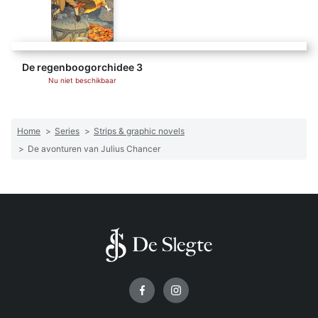
De regenboogorchidee 3
Nu niet beschikbaar
Home
>
Series
>
Strips & graphic novels
>
De avonturen van Julius Chancer
Volg ons op