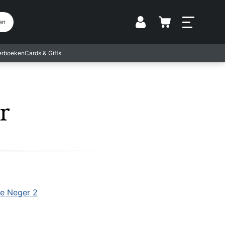
Vestiging
en
terboeken
Cards & Gifts
r
e Neger 2