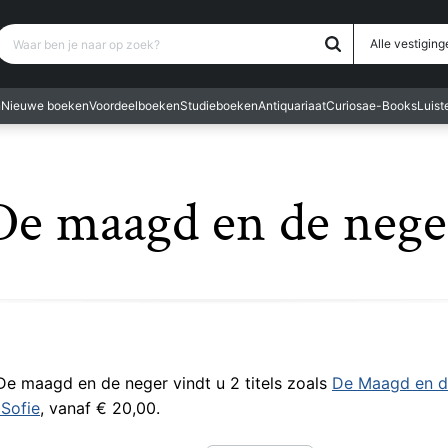
Waar ben je naar op zoek?
Alle vestiging
n
Nieuwe boeken
Voordeelboeken
Studieboeken
Antiquariaat
Curiosa
e-Books
Luis
De maagd en de nege
 De maagd en de neger vindt u 2 titels zoals
De Maagd en d
Sofie
, vanaf € 20,00.