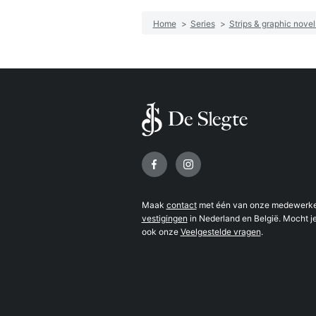
Home
>
Series
>
Strips & graphic novel
Volg ons op
Maak
contact
met één van onze medewerker
vestigingen
in Nederland en België. Mocht je
ook onze
Veelgestelde vragen
.