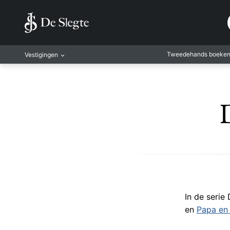
Tweedehands boeke
Vestigingen
Amsterdam
Rotterdam
Leiden
Antwerpen
Antwerpen-Kapel
Gent
Leuven
Mechelen
In de serie
en
Papa en 