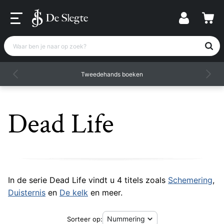
Waar ben je naar op zoek?
Tweedehands boeken
Dead Life
In de serie Dead Life vindt u 4 titels zoals
Schemering
,
Duisternis
en
De kelk
en meer.
Sorteer op: