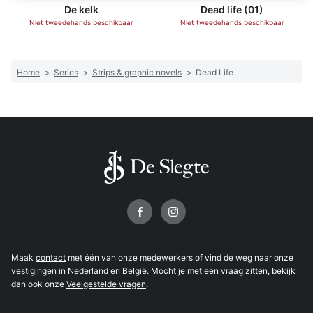
De kelk
Dead life (01)
Niet tweedehands beschikbaar
Niet tweedehands beschikbaar
Home
>
Series
>
Strips & graphic novels
>
Dead Life
Volg ons op
Maak
contact
met één van onze medewerkers of vind de weg naar onze
vestigingen
in Nederland en België. Mocht je met een vraag zitten, bekijk
dan ook onze
Veelgestelde vragen
.