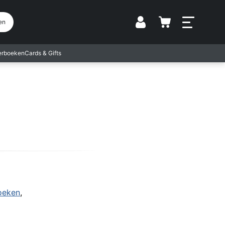
Vestiging
en
terboeken
Cards & Gifts
oeken
,