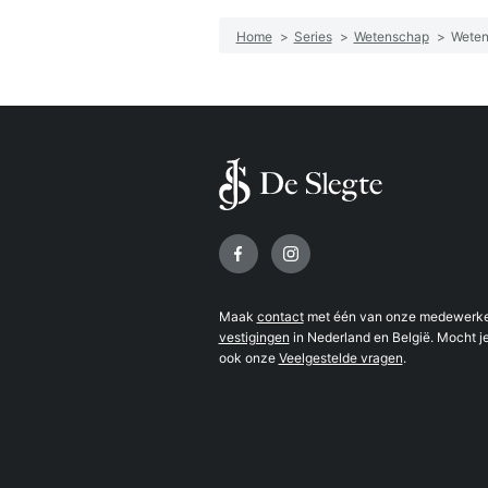
Home
>
Series
>
Wetenschap
>
Weten
Volg ons op
Maak
contact
met één van onze medewerker
vestigingen
in Nederland en België. Mocht je
ook onze
Veelgestelde vragen
.