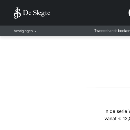
Tweedehands boeke
Vestigingen
Amsterdam
Rotterdam
Leiden
Antwerpen
Antwerpen-Kapel
Gent
Leuven
Mechelen
In de serie
vanaf € 12,