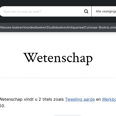
Waar ben je naar op zoek?
Alle vestiging
n
Nieuwe boeken
Voordeelboeken
Studieboeken
Antiquariaat
Curiosa
e-Books
Luis
Wetenschap
 Wetenschap vindt u 2 titels zoals
Tweeling aarde
en
Werkb
50.