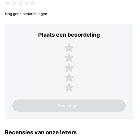
Nog geen beoordelingen
Plaats een beoordeling
Plaats een beoordeling
5 sterren
4 sterren
3 sterren
2 sterren
1 ster
Recensies van onze lezers