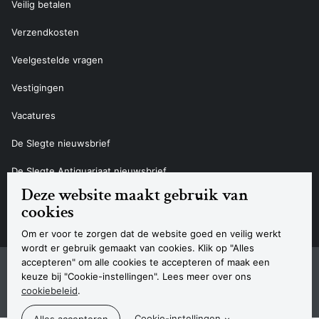
Veilig betalen
Verzendkosten
Veelgestelde vragen
Vestigingen
Vacatures
De Slegte nieuwsbrief
De Slegte Antiquariaat nieuwsbrief
Deze website maakt gebruik van
Contact
cookies
Om er voor te zorgen dat de website goed en veilig werkt
wordt er gebruik gemaakt van cookies. Klik op "Alles
accepteren" om alle cookies te accepteren of maak een
Sitemap
Privacyverklaring
Cookieverklaring
Algemene voorwaarden
Disclaimer
Contact
keuze bij "Cookie-instellingen". Lees meer over ons
Navigatie
cookiebeleid
.
© 2026 Boekhandel De Slegte
Cookie-instellingen