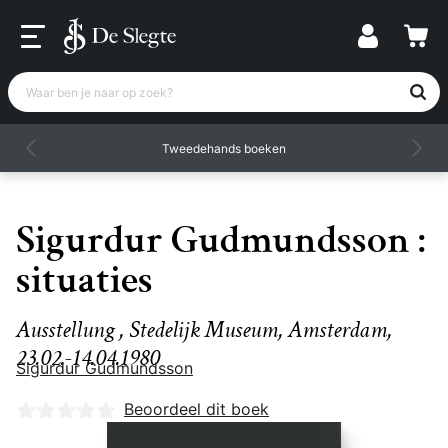
Waar ben je naar op zoek?
Tweedehands boeken
Sigurdur Gudmundsson :
situaties
Ausstellung , Stedelijk Museum, Amsterdam,
23.02.-14.04.1980
Sigurdur Gudmundsson
Nog geen beoordelingen
Beoordeel dit boek