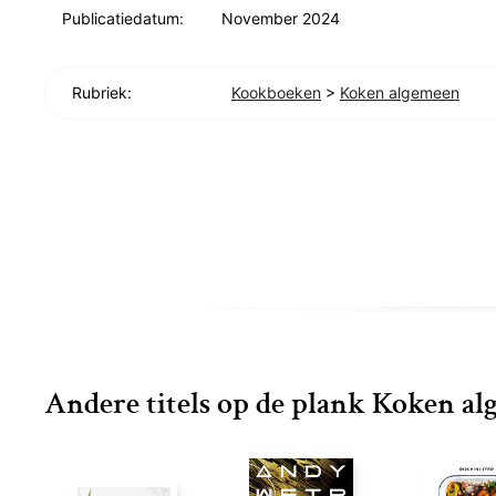
mogelijk te maken om voedzaam, glutenvrij, lactosevrij
Publicatiedatum:
November 2024
en vaak ook vega(n) te eten én te genieten. In 2023 
Simpel & Puur-kookboek.
Rubriek:
Kookboeken
>
Koken algemeen
Andere titels op de plank Koken a