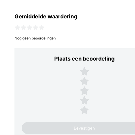
Gemiddelde waardering
Nog geen beoordelingen
Plaats een beoordeling
Plaats een beoordeling
5 sterren
4 sterren
3 sterren
2 sterren
1 ster