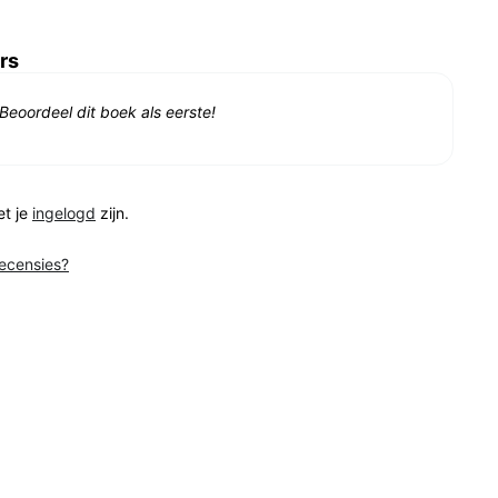
rs
Beoordeel dit boek als eerste!
et je
ingelogd
zijn.
recensies?