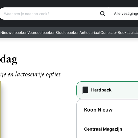
Waar ben je naar op zoek?
Alle vestiging
n
Nieuwe boeken
Voordeelboeken
Studieboeken
Antiquariaat
Curiosa
e-Books
Luis
 dag
e en lactosevrije opties
Hardback
Koop Nieuw
Centraal Magazijn