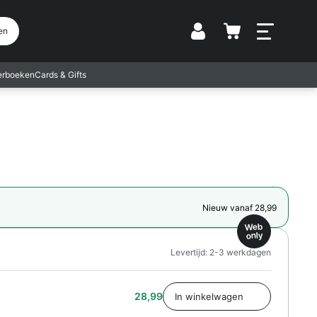
Vestiging
en
terboeken
Cards & Gifts
Nieuw vanaf 28,99
Web
only
Levertijd: 2-3 werkdagen
28,99