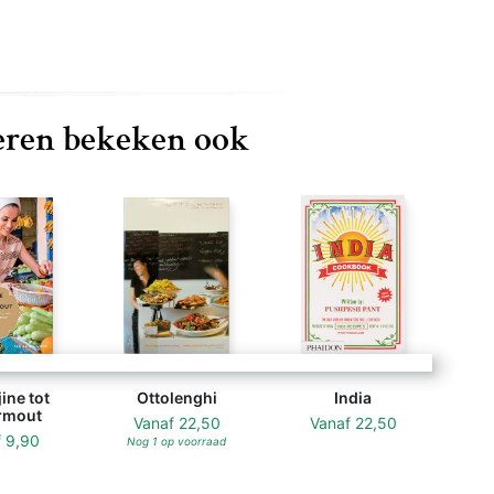
ren bekeken ook
ine tot
Ottolenghi
India
rmout
Vanaf
22,50
Vanaf
22,50
f
9,90
Nog 1 op voorraad