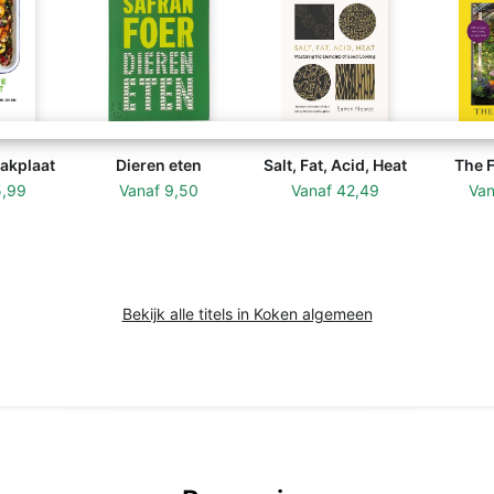
akplaat
Dieren eten
Salt, Fat, Acid, Heat
The 
5,99
Vanaf
9,50
Vanaf
42,49
Va
Bekijk alle titels in Koken algemeen