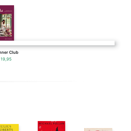
nner Club
f
19,95