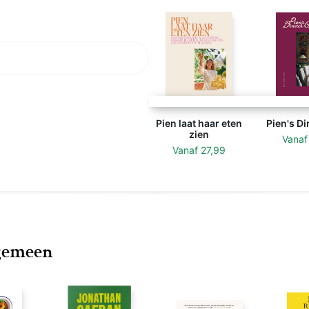
, geraffineerd suikervrij
verscheen haar eerste
Pien laat haar eten
Pien's Di
zien
Vana
Vanaf
27,99
lgemeen