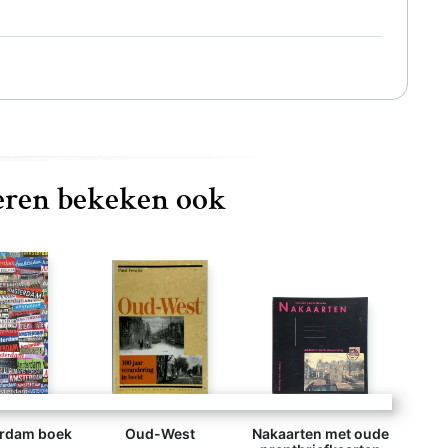
ren bekeken ook
rdam boek
Oud-West
Nakaarten met oude