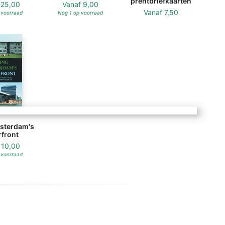
prentbriefkaarten
f
25,00
Vanaf
9,00
Vanaf
7,50
 voorraad
Nog 1 op voorraad
sterdam's
front
f
10,00
 voorraad