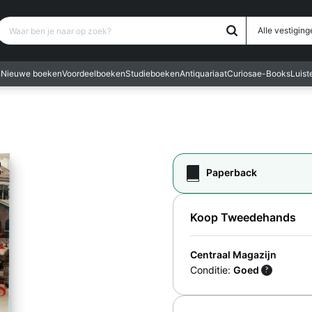
Waar ben je naar op zoek?
Alle vestiging
n
Nieuwe boeken
Voordeelboeken
Studieboeken
Antiquariaat
Curiosa
e-Books
Luis
Paperback
Koop Tweedehands
Centraal Magazijn
Conditie:
Goed
?