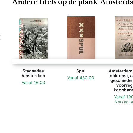
Andere titels op de plank Amsterd
Stadsatlas
Spul
Amsterdam 
Amsterdam
opkomst, a
Vanaf
450,00
geschieden
Vanaf
16,00
voorreg
koophande
Vanaf
19
Nog 1 op vo