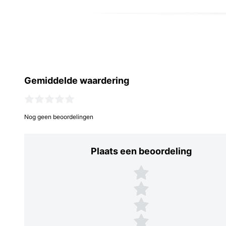
Gemiddelde waardering
Nog geen beoordelingen
Plaats een beoordeling
Plaats een beoordeling
5 sterren
4 sterren
3 sterren
2 sterren