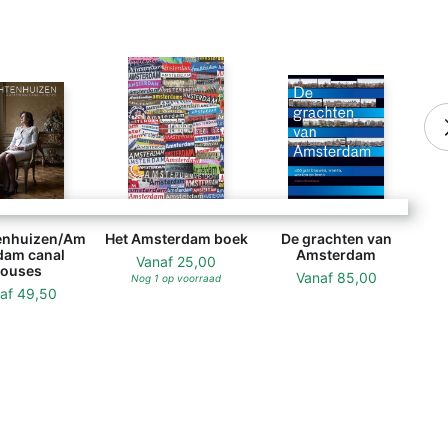
enhuizen/Am
Het Amsterdam boek
De grachten van
dam canal
Amsterdam
Vanaf
25,00
ouses
Vanaf
85,00
Nog 1 op voorraad
naf
49,50