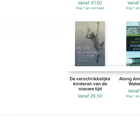
Vanaf
37,50
Vana
Nog 1 op voorraad
Nog 1 op
De verschrikkelijke
Along Am
kinderen van de
Water
nieuwe tijd
Vana
Vanaf
26,50
Nog 1 op