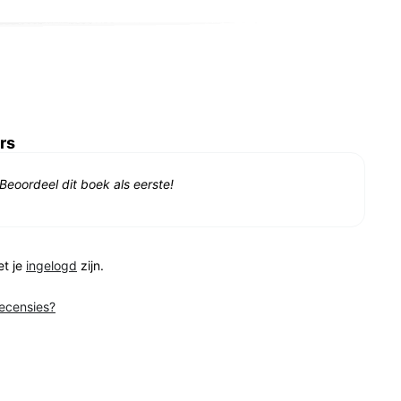
rs
Beoordeel dit boek als eerste!
et je
ingelogd
zijn.
recensies?