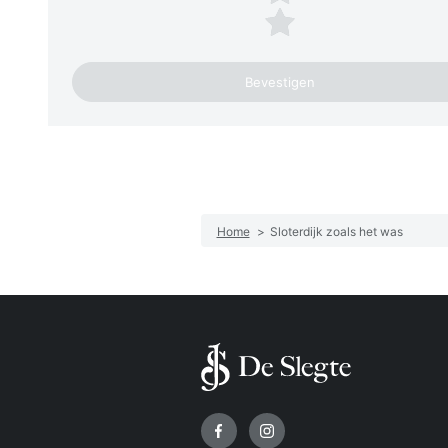
1 ster
Home
>
Sloterdijk zoals het was
Volg ons op