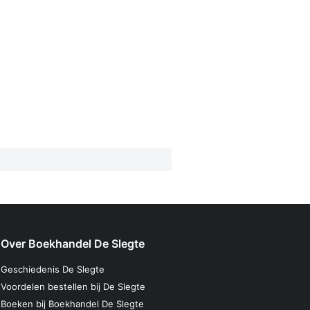
Over Boekhandel De Slegte
Geschiedenis De Slegte
Voordelen bestellen bij De Slegte
Boeken bij Boekhandel De Slegte