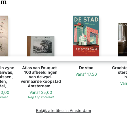
am
in zyne
Atlas van Fouquet -
De stad
Gracht
anwas,
103 afbeeldingen
ster
Vanaf
17,50
issen,
van de wyd-
h
ten,
vermaarde koopstad
Va
l,...
Amsterdam...
00,00
Vanaf
25,00
orraad
Nog 1 op voorraad
Bekijk alle titels in Amsterdam