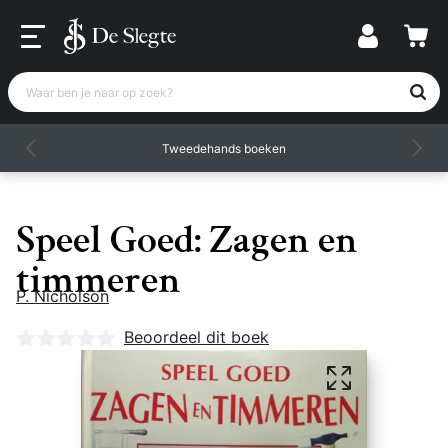
Waar ben je naar op zoek?
Tweedehands boeken
Speel Goed: Zagen en
timmeren
P. Nicholson
Nog geen beoordelingen
Beoordeel dit boek