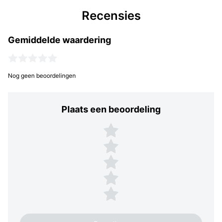
Recensies
Gemiddelde waardering
Nog geen beoordelingen
Plaats een beoordeling
Plaats een beoordeling
5 sterren
4 sterren
3 sterren
2 sterren
1 ster