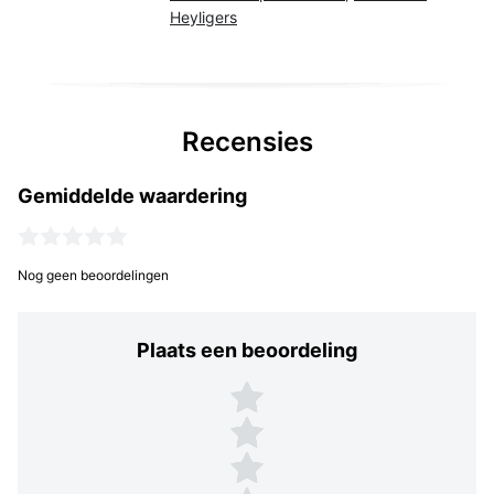
Heyligers
Recensies
Gemiddelde waardering
Nog geen beoordelingen
Plaats een beoordeling
Plaats een beoordeling
5 sterren
4 sterren
3 sterren