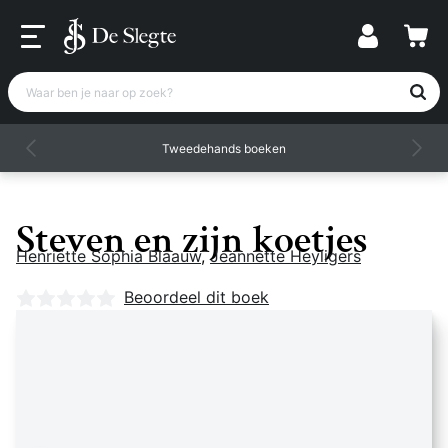
Waar ben je naar op zoek?
Tweedehands boeken
Steven en zijn koetjes
Henriëtte Sophia Blaauw
,
Jeannette Heyligers
Nog geen beoordelingen
Beoordeel dit boek