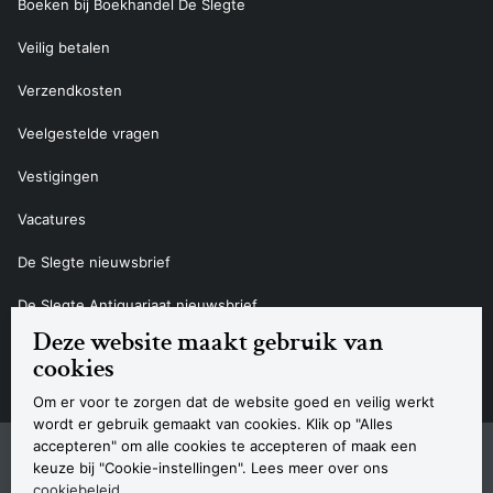
Boeken bij Boekhandel De Slegte
Veilig betalen
Verzendkosten
Veelgestelde vragen
Vestigingen
Vacatures
De Slegte nieuwsbrief
De Slegte Antiquariaat nieuwsbrief
Deze website maakt gebruik van
Contact
cookies
Om er voor te zorgen dat de website goed en veilig werkt
wordt er gebruik gemaakt van cookies. Klik op "Alles
accepteren" om alle cookies te accepteren of maak een
Sitemap
Privacyverklaring
Cookieverklaring
Algemene voorwaarden
Disclaimer
Contact
keuze bij "Cookie-instellingen". Lees meer over ons
Navigatie
cookiebeleid
.