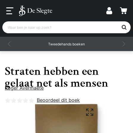
Waar ben je naar op zoek?
Tweedehands boeken
Straten hebben een
gelaat net als mensen
Roger Avermaete
Nog geen beoordelingen
Beoordeel dit boek