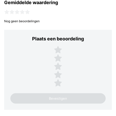
Gemiddelde waardering
Nog geen beoordelingen
Plaats een beoordeling
Plaats een beoordeling
5 sterren
4 sterren
3 sterren
2 sterren
1 ster