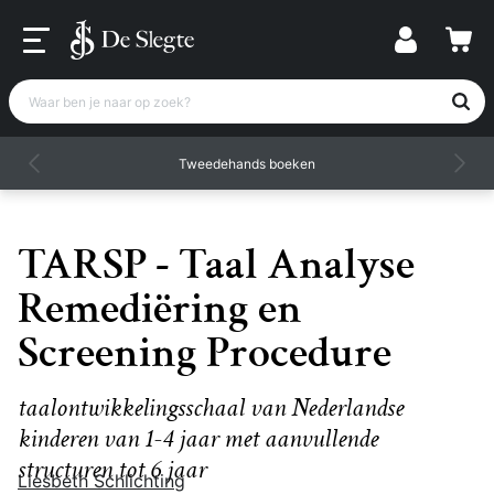
Waar ben je naar op zoek?
Tweedehands boeken
TARSP - Taal Analyse
Remediëring en
Screening Procedure
taalontwikkelingsschaal van Nederlandse
kinderen van 1-4 jaar met aanvullende
structuren tot 6 jaar
Liesbeth Schlichting