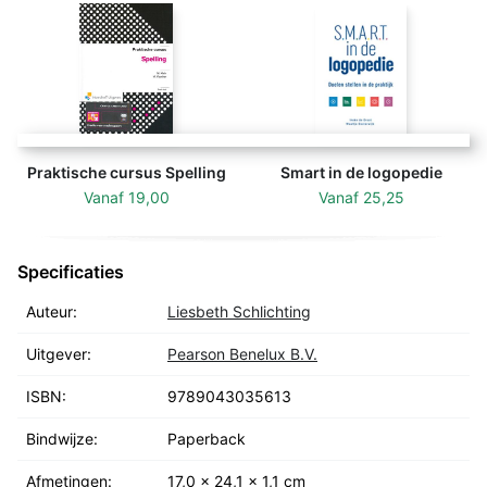
Bij deze herziene druk is een aanvullend deel
toegevoegd. Hierin zijn de grammaticale structuren op
een rijtje gezet die kinderen ná de ontwikkeling zoals
geschetst in TARSP ontwikkelen. Deze structuren
beslaan de periode van vier tot zes jaar, ingedeeld in
de Fasen 7-10.
Praktische cursus Spelling
Smart in de logopedie
Vanaf
19,00
Vanaf
25,25
Specificaties
Auteur:
Liesbeth Schlichting
Uitgever:
Pearson Benelux B.V.
ISBN:
9789043035613
Bindwijze:
Paperback
Afmetingen:
17,0 x 24,1 x 1,1 cm