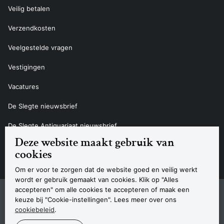
Veilig betalen
Verzendkosten
Veelgestelde vragen
Vestigingen
Vacatures
De Slegte nieuwsbrief
De Slegte Antiquariaat nieuwsbrief
Deze website maakt gebruik van
Contact
cookies
Om er voor te zorgen dat de website goed en veilig werkt
wordt er gebruik gemaakt van cookies. Klik op "Alles
accepteren" om alle cookies te accepteren of maak een
Sitemap
Privacyverklaring
Cookieverklaring
Algemene voorwaarden
Disclaimer
Contact
keuze bij "Cookie-instellingen". Lees meer over ons
Navigatie
cookiebeleid
.
© 2026 Boekhandel De Slegte