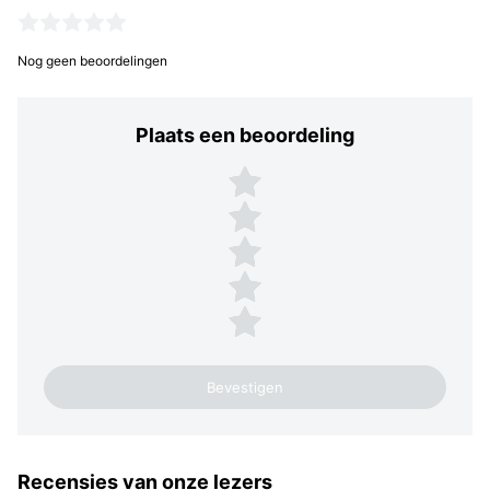
Nog geen beoordelingen
Plaats een beoordeling
Plaats een beoordeling
5 sterren
4 sterren
3 sterren
2 sterren
1 ster
Recensies van onze lezers