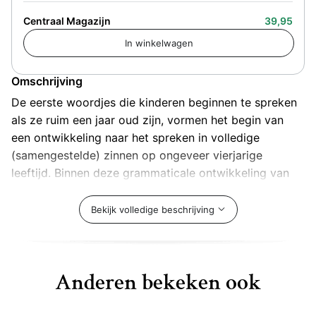
Centraal Magazijn
39,95
Omschrijving
De eerste woordjes die kinderen beginnen te spreken
als ze ruim een jaar oud zijn, vormen het begin van
een ontwikkeling naar het spreken in volledige
(samengestelde) zinnen op ongeveer vierjarige
leeftijd. Binnen deze grammaticale ontwikkeling van
een kind is een aantal elkaar opvolgende fasen te
onderscheiden. De TARSP is een hulpmiddel waarmee
Bekijk volledige beschrijving
via de analyse van spontane taal kan worden
vastgesteld in welke fase het kind zich bevindt. Dit is
onder meer noodzakelijk om een zinvol
Anderen bekeken ook
behandelingsplan vast te stellen voor kinderen met
een achterstand in hun grammaticale ontwikkeling.