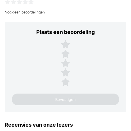
Nog geen beoordelingen
Plaats een beoordeling
Plaats een beoordeling
5 sterren
4 sterren
3 sterren
2 sterren
1 ster
Recensies van onze lezers