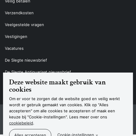
Veilig betalen
Verzendkosten
Veelgestelde vragen
Vestigingen
Vacatures
De Slegte nieuwsbrief
De Slegte Antiquariaat nieuwsbrief
Deze website maakt gebruik van
Contact
cookies
Om er voor te zorgen dat de website goed en veilig werkt
wordt er gebruik gemaakt van cookies. Klik op "Alles
accepteren" om alle cookies te accepteren of maak een
Sitemap
Privacyverklaring
Cookieverklaring
Algemene voorwaarden
Disclaimer
Contact
keuze bij "Cookie-instellingen". Lees meer over ons
Navigatie
cookiebeleid
.
© 2026 Boekhandel De Slegte
Cookie-instellingen