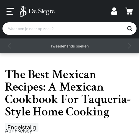
Waar ben je naar op zoek?
Tweedehands boeken
The Best Mexican
Recipes: A Mexican
Cookbook For Taqueria-
Style Home Cooking
Engelstalig
April Kelsey