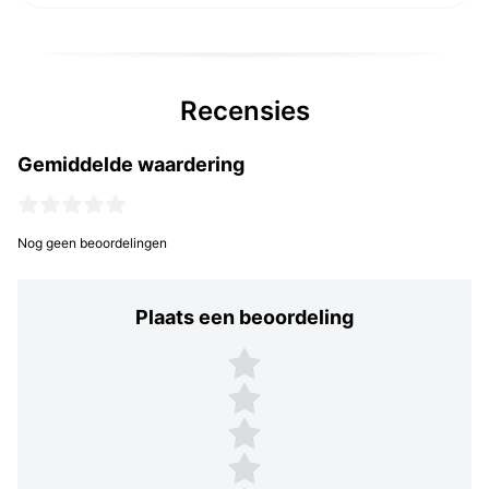
Recensies
Gemiddelde waardering
Nog geen beoordelingen
Plaats een beoordeling
Plaats een beoordeling
5 sterren
4 sterren
3 sterren
2 sterren