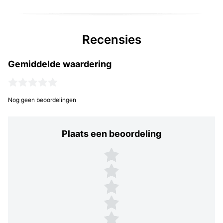
Recensies
Gemiddelde waardering
Nog geen beoordelingen
Plaats een beoordeling
Plaats een beoordeling
5 sterren
4 sterren
3 sterren
2 sterren
1 ster