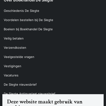
Over Boekhandel De Slegte
Geschiedenis De Slegte
Voordelen bestellen bij De Slegte
Boeken bij Boekhandel De Slegte
Veilig betalen
Verzendkosten
Veelgestelde vragen
Vestigingen
Vacatures
De Slegte nieuwsbrief
De Slegte Antiquariaat nieuwsbrief
Deze website maakt gebruik van
Contact