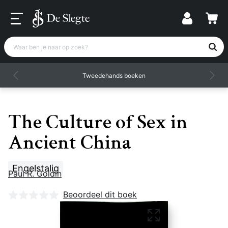
Waar ben je naar op zoek?
Tweedehands boeken
The Culture of Sex in
Ancient China
Engelstalig
Paul R. Goldin
Nog geen beoordelingen
Beoordeel dit boek