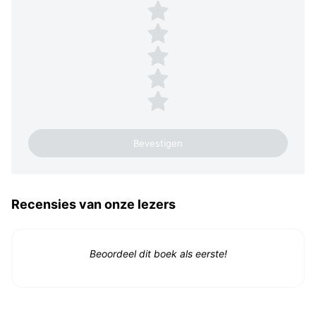
Plaats een beoordeling
5 sterren
4 sterren
3 sterren
2 sterren
1 ster
Recensies van onze lezers
Beoordeel dit boek als eerste!