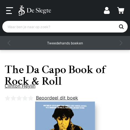
Waar ben je naar op zoek?
Tweedehands boeken
The Da Capo Book of
Rock & Roll
Clinton Heylin
Nog geen beoordelingen
Beoordeel dit boek