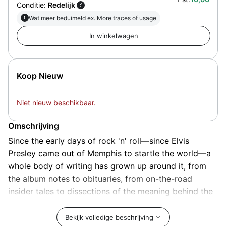
Conditie:
Redelijk
?
i
Wat meer beduimeld ex. More traces of usage
Koop Nieuw
Niet nieuw beschikbaar.
Omschrijving
Since the early days of rock 'n' roll—since Elvis
Presley came out of Memphis to startle the world—a
whole body of writing has grown up around it, from
the album notes to obituaries, from on-the-road
insider tales to dissections of the meaning behind the
meaning.
The Da Capo Book of Rock & Roll Writing
presents the very best of this writing, on the best of
Bekijk volledige beschrijving