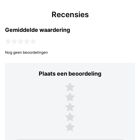
Recensies
Gemiddelde waardering
Nog geen beoordelingen
Plaats een beoordeling
Plaats een beoordeling
5 sterren
4 sterren
3 sterren
2 sterren
1 ster