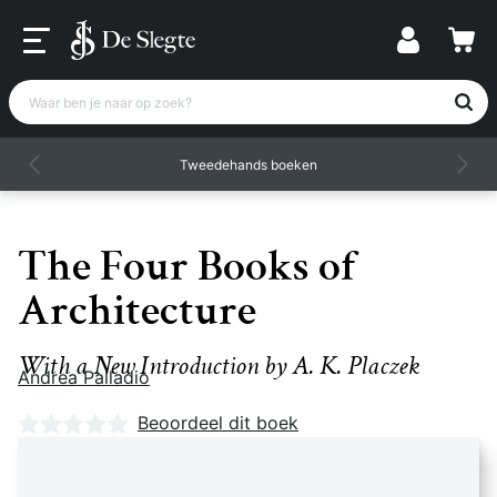
Waar ben je naar op zoek?
Tweedehands boeken
The Four Books of
Architecture
With a New Introduction by A. K. Placzek
Andrea Palladio
Nog geen beoordelingen
Beoordeel dit boek