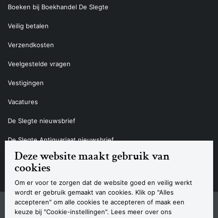
Boeken bij Boekhandel De Slegte
Veilig betalen
Verzendkosten
Veelgestelde vragen
Vestigingen
Vacatures
De Slegte nieuwsbrief
De Slegte Antiquariaat nieuwsbrief
Deze website maakt gebruik van
Contact
cookies
Om er voor te zorgen dat de website goed en veilig werkt
wordt er gebruik gemaakt van cookies. Klik op "Alles
accepteren" om alle cookies te accepteren of maak een
Sitemap
Privacyverklaring
Cookieverklaring
Algemene voorwaarden
Disclaimer
Contact
keuze bij "Cookie-instellingen". Lees meer over ons
Navigatie