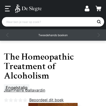
Waar ben je naar op zoek?
Tweedehands boeken
The Homeopathic
Treatment of
Alcoholism
Engelstalig
Jean Pierre Gallavardin
Nog geen beoordelingen
Beoordeel dit boek