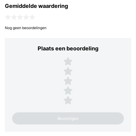
Gemiddelde waardering
Nog geen beoordelingen
Plaats een beoordeling
Plaats een beoordeling
5 sterren
4 sterren
3 sterren
2 sterren
1 ster