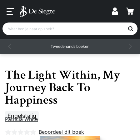
Waar ben je naar op zoek?
Tweedehands boeken
The Light Within, My
Journey Back To
Happiness
Engelstalig
Patricia White
Nog geen beoordelingen
Beoordeel dit boek