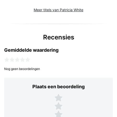
Meer titels van Patricia White
Recensies
Gemiddelde waardering
Nog geen beoordelingen
Plaats een beoordeling
Plaats een beoordeling
5 sterren
4 sterren
3 sterren